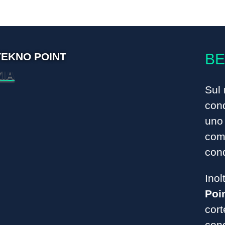
TEKNO POINT
BE
IA
Sul 
cond
uno 
comp
cond
Inol
Poi
cort
cond