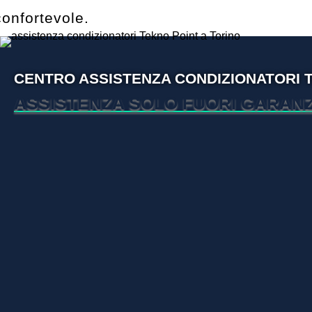
confortevole.
CENTRO ASSISTENZA CONDIZIONATORI 
ASSISTENZA SOLO FUORI GARANZ