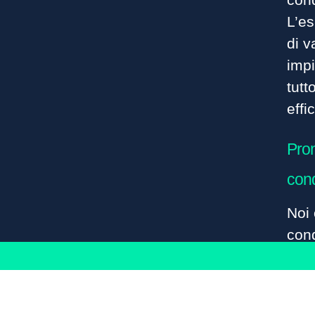
L’e
di v
impi
tutt
effi
Pron
cond
Noi 
cond
Tekn
nell
sele