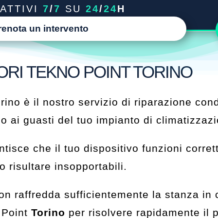
ATTIVI
7
/
7
SU
24
/
24
H
renota un intervento
ORI TEKNO POINT TORINO
rino è il nostro servizio di riparazione con
 o ai guasti del tuo impianto di climatizzaz
tisce che il tuo dispositivo funzioni corre
 risultare insopportabili.
 raffredda sufficientemente la stanza in cui
o Point
Torino
per risolvere rapidamente il 