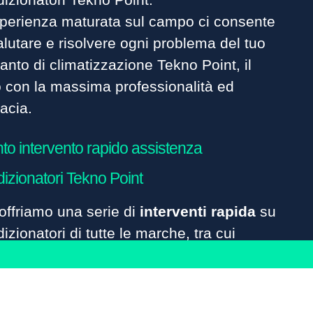
sperienza maturata sul campo ci consente
alutare e risolvere ogni problema del tuo
anto di climatizzazione Tekno Point, il
o con la massima professionalità ed
cacia.
to intervento rapido assistenza
izionatori Tekno Point
offriamo una serie di
interventi rapida
su
izionatori di tutte le marche, tra cui
o Point, l’unico centro specializzato
’assistenza condizionatori plurimarche
zionata.