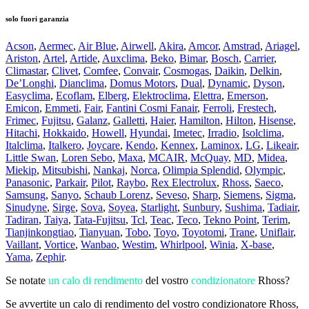
solo fuori garanzia
Acson
,
Aermec
,
Air Blue
,
Airwell
,
Akira
,
Amcor
,
Amstrad
,
Ariagel
,
Ariston
,
Artel
,
Artide
,
Auxclima
,
Beko
,
Bimar
,
Bosch
,
Carrier
,
Climastar
,
Clivet
,
Comfee
,
Convair
,
Cosmogas
,
Daikin
,
Delkin
,
De’Longhi
,
Dianclima
,
Domus Motors
,
Dual
,
Dynamic
,
Dyson
,
Easyclima
,
Ecoflam
,
Elberg
,
Elektroclima
,
Elettra
,
Emerson
,
Emicon
,
Emmeti
,
Fair
,
Fantini Cosmi Fanair
,
Ferroli
,
Frestech
,
Frimec
,
Fujitsu
,
Galanz
,
Galletti
,
Haier
,
Hamilton
,
Hilton
,
Hisense
,
Hitachi
,
Hokkaido
,
Howell
,
Hyundai
,
Imetec
,
Irradio
,
Isolclima
,
Italclima
,
Italkero
,
Joycare
,
Kendo
,
Kennex
,
Laminox
,
LG
,
Likeair
,
Little Swan
,
Loren Sebo
,
Maxa
,
MCAIR
,
McQuay
,
MD
,
Midea
,
Miekip
,
Mitsubishi
,
Nankaj
,
Norca
,
Olimpia Splendid
,
Olympic
,
Panasonic
,
Parkair
,
Pilot
,
Raybo
,
Rex Electrolux
,
Rhoss
,
Saeco
,
Samsung
,
Sanyo
,
Schaub Lorenz
,
Seveso
,
Sharp
,
Siemens
,
Sigma
,
Sinudyne
,
Sirge
,
Sova
,
Soyea
,
Starlight
,
Sunbury
,
Sushima
,
Tadiair
,
Tadiran
,
Taiya
,
Tata-Fujitsu
,
Tcl
,
Teac
,
Teco
,
Tekno Point
,
Terim
,
Tianjinkongtiao
,
Tianyuan
,
Tobo
,
Toyo
,
Toyotomi
,
Trane
,
Uniflair
,
Vaillant
,
Vortice
,
Wanbao
,
Westim
,
Whirlpool
,
Winia
,
X-base
,
Yama
,
Zephir
.
Se notate
un calo di rendimento
del vostro
condizionatore
Rhoss?
Se avvertite un calo di rendimento del vostro condizionatore Rhoss,