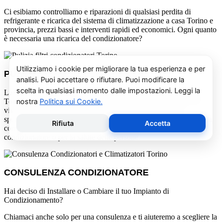
Ci esibiamo controlliamo e riparazioni di qualsiasi perdita di
refrigerante e ricarica del sistema di climatizzazione a casa Torino e
provincia, prezzi bassi e interventi rapidi ed economici. Ogni quanto
è necessaria una ricarica del condizionatore?
PULIZIA FILTRI E SANIFICAZIONE
La pulizia dei filtri e la sanificazione dei condizionatori Rhoss a
Torino è essenziale per la salute e il benessere delle persone che
vivono o lavorano in ambienti climatizzati. I nostri tecnici
specializzati utilizzano i prodotti più adatti per garantire una pulizia
completa e una sanificazione efficace, senza rischi per il
condizionatore o per la salute delle persone.
CONSULENZA CONDIZIONATORE
Hai deciso di Installare o Cambiare il tuo Impianto di
Condizionamento?
Chiamaci anche solo per una consulenza e ti aiuteremo a scegliere la