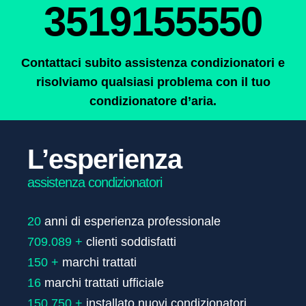
3519155550
Contattaci subito assistenza condizionatori e
risolviamo qualsiasi problema con il tuo
condizionatore d’aria.
L’esperienza
assistenza condizionatori
20
709.089 +
150 +
16
150.750 +