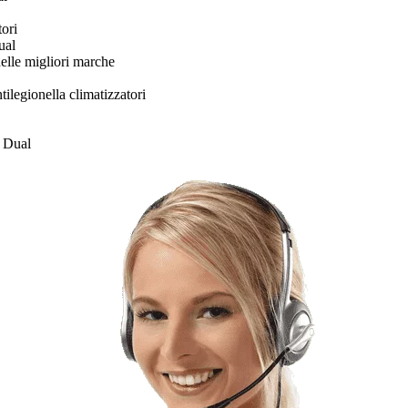
tori
ual
delle migliori marche
tilegionella climatizzatori
i Dual