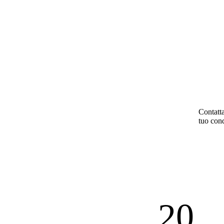
Contatta
tuo cond
20