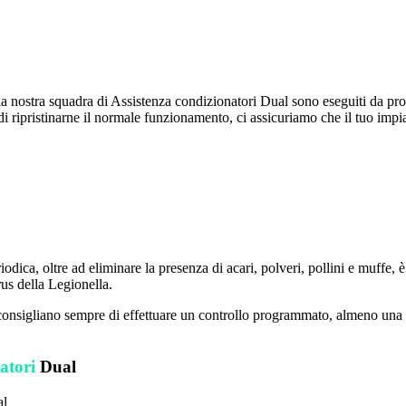
la nostra squadra di Assistenza condizionatori Dual sono eseguiti da prof
i ripristinarne il normale funzionamento, ci assicuriamo che il tuo imp
riodica, oltre ad eliminare la presenza di acari, polveri, pollini e muffe,
irus della Legionella.
onsigliano sempre di effettuare un controllo programmato, almeno una volt
atori
Dual
al