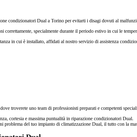
zione condizionatori Dual a Torino per evitarti i disagi dovuti al malfun
ni correttamente, specialmente durante il periodo estivo in cui le temper
nza in cui è installato, affidati al nostro servizio di assistenza condizi
 dove troverete uno team di professionisti preparati e competenti special
enza, cortesia e massima puntualità in riparazione condizionatori Dual.
i problema del tuo impianto di climatizzazione Dual, il tutto con la mas
ionatori Dual