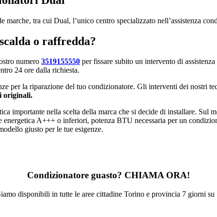
 le marche, tra cui Dual, l’unico centro specializzato nell’assistenza con
scalda o raffredda?
 nostro numero
3519155550
per fissare subito un intervento di assistenza 
tro 24 ore dalla richiesta.
e per la riparazione del tuo condizionatore. Gli interventi dei nostri te
 originali.
tica importante nella scelta della marca che si decide di installare. Sul m
lasse energetica A+++ o inferiori, potenza BTU necessaria per un condizi
modello giusto per le tue esigenze.
Condizionatore guasto? CHIAMA ORA!
iamo disponibili in tutte le aree cittadine Torino e provincia 7 giorni su