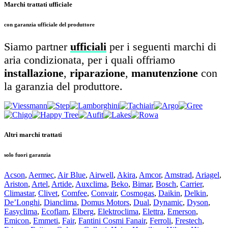
Marchi trattati ufficiale
con garanzia ufficiale del produttore
Siamo partner
ufficiali
per i seguenti marchi di
aria condizionata, per i quali offriamo
installazione
,
riparazione
,
manutenzione
con
la garanzia del produttore.
Altri marchi trattati
solo fuori garanzia
Acson
,
Aermec
,
Air Blue
,
Airwell
,
Akira
,
Amcor
,
Amstrad
,
Ariagel
,
Ariston
,
Artel
,
Artide
,
Auxclima
,
Beko
,
Bimar
,
Bosch
,
Carrier
,
Climastar
,
Clivet
,
Comfee
,
Convair
,
Cosmogas
,
Daikin
,
Delkin
,
De’Longhi
,
Dianclima
,
Domus Motors
,
Dual
,
Dynamic
,
Dyson
,
Easyclima
,
Ecoflam
,
Elberg
,
Elektroclima
,
Elettra
,
Emerson
,
Emicon
,
Emmeti
,
Fair
,
Fantini Cosmi Fanair
,
Ferroli
,
Frestech
,