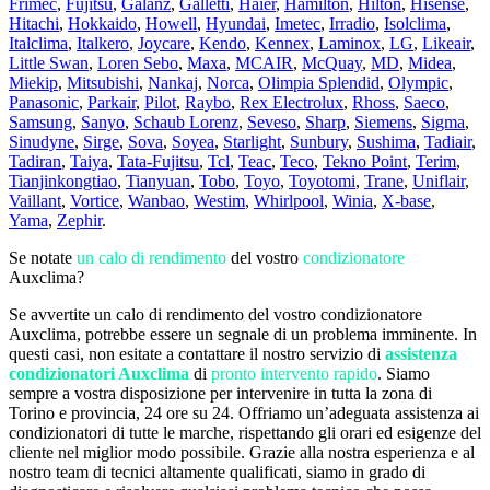
Frimec
,
Fujitsu
,
Galanz
,
Galletti
,
Haier
,
Hamilton
,
Hilton
,
Hisense
,
Hitachi
,
Hokkaido
,
Howell
,
Hyundai
,
Imetec
,
Irradio
,
Isolclima
,
Italclima
,
Italkero
,
Joycare
,
Kendo
,
Kennex
,
Laminox
,
LG
,
Likeair
,
Little Swan
,
Loren Sebo
,
Maxa
,
MCAIR
,
McQuay
,
MD
,
Midea
,
Miekip
,
Mitsubishi
,
Nankaj
,
Norca
,
Olimpia Splendid
,
Olympic
,
Panasonic
,
Parkair
,
Pilot
,
Raybo
,
Rex Electrolux
,
Rhoss
,
Saeco
,
Samsung
,
Sanyo
,
Schaub Lorenz
,
Seveso
,
Sharp
,
Siemens
,
Sigma
,
Sinudyne
,
Sirge
,
Sova
,
Soyea
,
Starlight
,
Sunbury
,
Sushima
,
Tadiair
,
Tadiran
,
Taiya
,
Tata-Fujitsu
,
Tcl
,
Teac
,
Teco
,
Tekno Point
,
Terim
,
Tianjinkongtiao
,
Tianyuan
,
Tobo
,
Toyo
,
Toyotomi
,
Trane
,
Uniflair
,
Vaillant
,
Vortice
,
Wanbao
,
Westim
,
Whirlpool
,
Winia
,
X-base
,
Yama
,
Zephir
.
Se notate
un calo di rendimento
del vostro
condizionatore
Auxclima?
Se avvertite un calo di rendimento del vostro condizionatore
Auxclima, potrebbe essere un segnale di un problema imminente. In
questi casi, non esitate a contattare il nostro servizio di
assistenza
condizionatori Auxclima
di
pronto intervento rapido
. Siamo
sempre a vostra disposizione per intervenire in tutta la zona di
Torino e provincia, 24 ore su 24. Offriamo un’adeguata assistenza ai
condizionatori di tutte le marche, rispettando gli orari ed esigenze del
cliente nel miglior modo possibile. Grazie alla nostra esperienza e al
nostro team di tecnici altamente qualificati, siamo in grado di