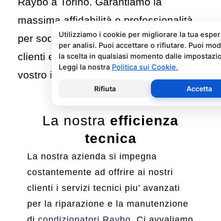
Raybo a Torino. Garantiamo la
massima affidabilità e professionalità
per soddisfare le esigenze dei nostri
clienti e risolvere ogni problema del
vostro impianto di climatizzazione.
La nostra
efficienza
tecnica
La nostra azienda si impegna
costantemente ad offrire ai nostri
clienti i servizi tecnici piu’ avanzati
per la riparazione e la manutenzione
di
condizionatori Raybo
. Ci avvaliamo