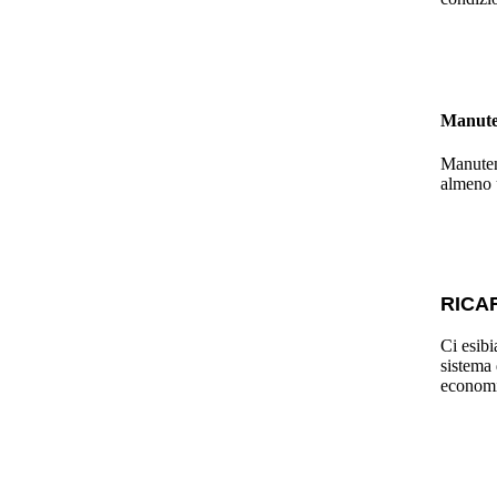
Manute
Manuten
almeno u
RICA
Ci esibi
sistema 
economi