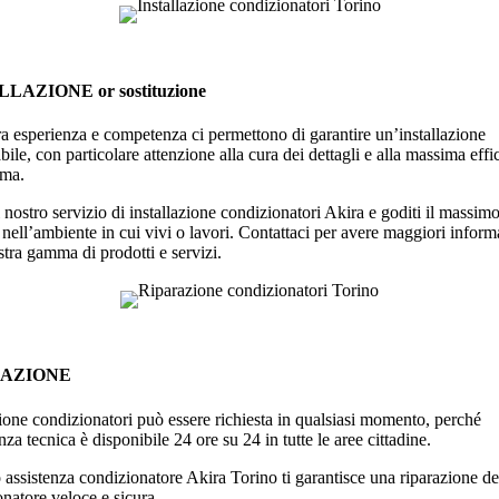
LAZIONE or sostituzione
a esperienza e competenza ci permettono di garantire un’installazione
ile, con particolare attenzione alla cura dei dettagli e alla massima effi
ema.
l nostro servizio di installazione condizionatori Akira e goditi il massim
nell’ambiente in cui vivi o lavori. Contattaci per avere maggiori inform
stra gamma di prodotti e servizi.
RAZIONE
one condizionatori può essere richiesta in qualsiasi momento, perché
enza tecnica è disponibile 24 ore su 24 in tutte le aree cittadine.
 assistenza condizionatore Akira Torino ti garantisce una riparazione de
natore veloce e sicura.