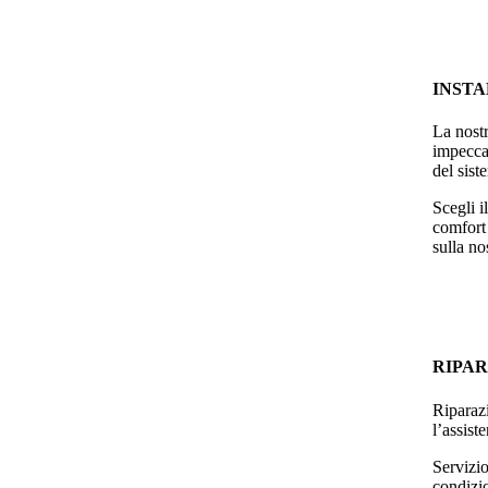
INSTAL
La nostr
impeccab
del sist
Scegli i
comfort 
sulla no
RIPA
Riparazi
l’assist
Servizio
condizio