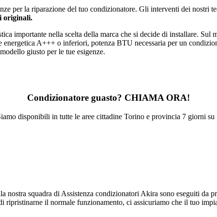
ze per la riparazione del tuo condizionatore. Gli interventi dei nostri te
 originali.
stica importante nella scelta della marca che si decide di installare. Sul 
lasse energetica A+++ o inferiori, potenza BTU necessaria per un condizi
 modello giusto per le tue esigenze.
Condizionatore guasto? CHIAMA ORA!
iamo disponibili in tutte le aree cittadine Torino e provincia 7 giorni su
lla nostra squadra di Assistenza condizionatori Akira sono eseguiti da pr
i ripristinarne il normale funzionamento, ci assicuriamo che il tuo imp