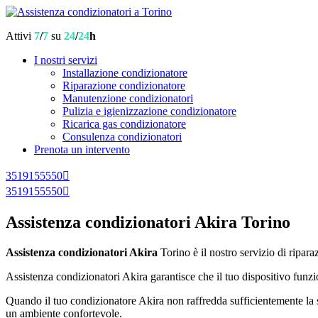
Attivi
7
/
7
su
24
/
24
h
I nostri servizi
Installazione condizionatore
Riparazione condizionatore
Manutenzione condizionatori
Pulizia e igienizzazione condizionatore
Ricarica gas condizionatore
Consulenza condizionatori
Prenota un intervento
3519155550
3519155550
Assistenza condizionatori Akira Torino
Assistenza condizionatori Akira
Torino è il nostro servizio di ripar
Assistenza condizionatori Akira garantisce che il tuo dispositivo funzi
Quando il tuo condizionatore Akira non raffredda sufficientemente la sta
un ambiente confortevole.