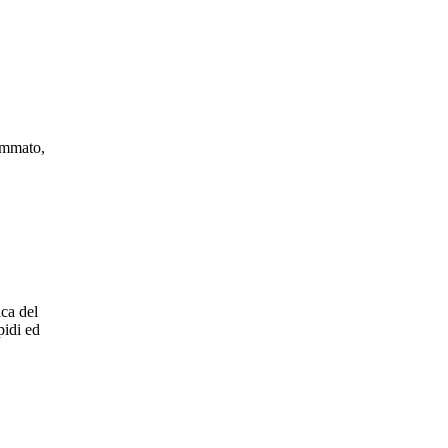
ammato,
ica del
pidi ed