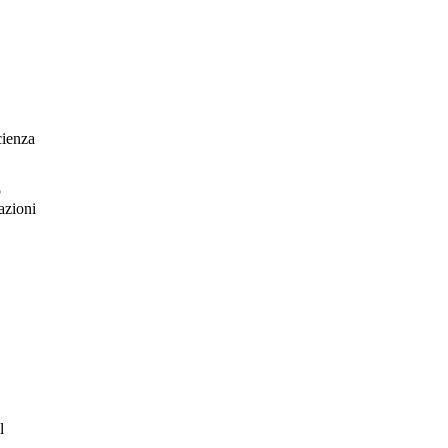
cienza
o
azioni
l