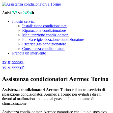
Attivi
7
/
7
su
24
/
24
h
I nostri servizi
Installazione condizionatore
Riparazione condizionatore
Manutenzione condizionatori
Pulizia e igienizzazione condizionatore
Ricarica gas condizionatore
Consulenza condizionatori
Prenota un intervento
3519155550
3519155550
Assistenza condizionatori Aermec Torino
Assistenza condizionatori Aermec
Torino è il nostro servizio di
riparazione condizionatori Aermec a Torino per evitarti i disagi
dovuti al malfunzionamento o ai guasti del tuo impianto di
climatizzazione.
Assistenza condizionatori Aermec garantisce che il tuo dispositivo