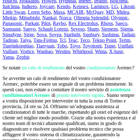
Hitachi
,
Hokkaido
,
Howell
,
Hyundai
,
Imetec
,
Irradio
,
Isolclima
,
Italclima
,
Italkero
,
Joycare
,
Kendo
,
Kennex
,
Laminox
,
LG
,
Likeair
,
Little Swan
,
Loren Sebo
,
Maxa
,
MCAIR
,
McQuay
,
MD
,
Midea
,
Miekip
,
Mitsubishi
,
Nankaj
,
Norca
,
Olimpia Splendid
,
Olympic
,
Panasonic
,
Parkair
,
Pilot
,
Raybo
,
Rex Electrolux
,
Rhoss
,
Saeco
,
Samsung
,
Sanyo
,
Schaub Lorenz
,
Seveso
,
Sharp
,
Siemens
,
Sigma
,
Sinudyne
,
Sirge
,
Sova
,
Soyea
,
Starlight
,
Sunbury
,
Sushima
,
Tadiair
,
Tadiran
,
Taiya
,
Tata-Fujitsu
,
Tcl
,
Teac
,
Teco
,
Tekno Point
,
Terim
,
Tianjinkongtiao
,
Tianyuan
,
Tobo
,
Toyo
,
Toyotomi
,
Trane
,
Uniflair
,
Vaillant
,
Vortice
,
Wanbao
,
Westim
,
Whirlpool
,
Winia
,
X-base
,
Yama
,
Zephir
.
Se notate
un calo di rendimento
del vostro
condizionatore
Aermec?
Se avvertite un calo di rendimento del vostro condizionatore
Aermec, potrebbe essere un segnale di un problema imminente. In
questi casi, non esitate a contattare il nostro servizio di
assistenza
condizionatori Aermec
di
pronto intervento rapido
. Siamo sempre
a vostra disposizione per intervenire in tutta la zona di Torino e
provincia, 24 ore su 24. Offriamo un’adeguata assistenza ai
condizionatori di tutte le marche, rispettando gli orari ed esigenze del
cliente nel miglior modo possibile. Grazie alla nostra esperienza e al
nostro team di tecnici altamente qualificati, siamo in grado di
diagnosticare e risolvere qualsiasi problema tecnico che possa
affliggere il vostro sistema di climatizzazione, garantendo la