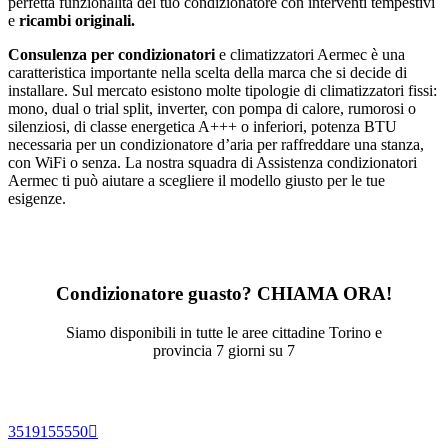
perfetta funzionalità del tuo condizionatore con interventi tempestivi
e
ricambi originali.
Consulenza per condizionatori
e climatizzatori Aermec è una
caratteristica importante nella scelta della marca che si decide di
installare. Sul mercato esistono molte tipologie di climatizzatori fissi:
mono, dual o trial split, inverter, con pompa di calore, rumorosi o
silenziosi, di classe energetica A+++ o inferiori, potenza BTU
necessaria per un condizionatore d’aria per raffreddare una stanza,
con WiFi o senza. La nostra squadra di Assistenza condizionatori
Aermec ti può aiutare a scegliere il modello giusto per le tue
esigenze.
Condizionatore guasto? CHIAMA ORA!
Siamo disponibili in tutte le aree cittadine Torino e
provincia 7 giorni su 7
3519155550