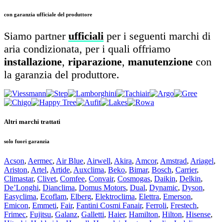
con garanzia ufficiale del produttore
Siamo partner
ufficiali
per i seguenti marchi di
aria condizionata, per i quali offriamo
installazione
,
riparazione
,
manutenzione
con
la garanzia del produttore.
Altri marchi trattati
solo fuori garanzia
Acson
,
Aermec
,
Air Blue
,
Airwell
,
Akira
,
Amcor
,
Amstrad
,
Ariagel
,
Ariston
,
Artel
,
Artide
,
Auxclima
,
Beko
,
Bimar
,
Bosch
,
Carrier
,
Climastar
,
Clivet
,
Comfee
,
Convair
,
Cosmogas
,
Daikin
,
Delkin
,
De’Longhi
,
Dianclima
,
Domus Motors
,
Dual
,
Dynamic
,
Dyson
,
Easyclima
,
Ecoflam
,
Elberg
,
Elektroclima
,
Elettra
,
Emerson
,
Emicon
,
Emmeti
,
Fair
,
Fantini Cosmi Fanair
,
Ferroli
,
Frestech
,
Frimec
,
Fujitsu
,
Galanz
,
Galletti
,
Haier
,
Hamilton
,
Hilton
,
Hisense
,