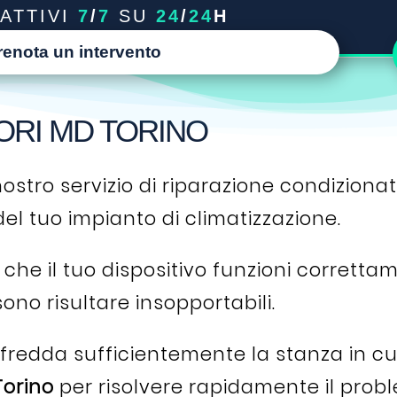
ATTIVI
7
/
7
SU
24
/
24
H
renota un intervento
ORI MD TORINO
nostro servizio di riparazione condizionat
el tuo impianto di climatizzazione.
che il tuo dispositivo funzioni corretta
ono risultare insopportabili.
edda sufficientemente la stanza in cui è
Torino
per risolvere rapidamente il prob