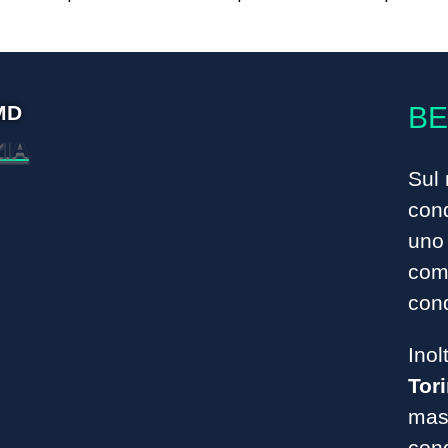
MD
BE
IA
Sul 
cond
uno 
comp
con
Inol
Tor
mass
con