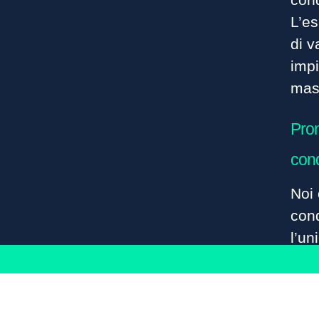
L’e
di v
impi
mass
Pron
con
Noi 
cond
l’un
cond