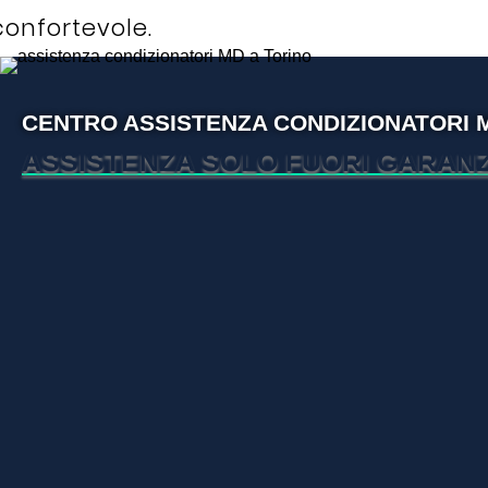
confortevole.
CENTRO ASSISTENZA CONDIZIONATORI 
ASSISTENZA SOLO FUORI GARANZ