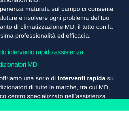
sperienza maturata sul campo ci consente
alutare e risolvere ogni problema del tuo
anto di climatizzazione MD, il tutto con la
ima professionalità ed efficacia.
to intervento rapido assistenza
dizionatori MD
offriamo una serie di
interventi rapida
su
izionatori di tutte le marche, tra cui MD,
ico centro specializzato nell’assistenza
izionatori plurimarche selezionata.