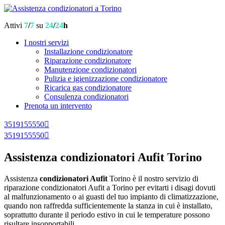
Attivi
7
/
7
su
24
/
24
h
I nostri servizi
Installazione condizionatore
Riparazione condizionatore
Manutenzione condizionatori
Pulizia e igienizzazione condizionatore
Ricarica gas condizionatore
Consulenza condizionatori
Prenota un intervento
3519155550
3519155550
Assistenza condizionatori Aufit Torino
Assistenza
condizionatori Aufit
Torino è il nostro servizio di
riparazione condizionatori Aufit a Torino per evitarti i disagi dovuti
al malfunzionamento o ai guasti del tuo impianto di climatizzazione,
quando non raffredda sufficientemente la stanza in cui è installato,
soprattutto durante il periodo estivo in cui le temperature possono
risultare insopportabili.