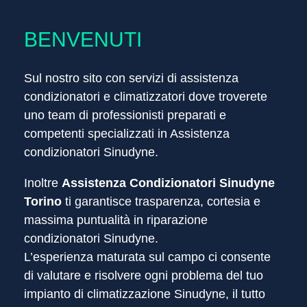
CENTRO ASSISTENZA CONDIZIONATORI
BENVENUTI
ASSISTENZA SOLO FUORI
SINUDYNE
GARANZIA
Sul nostro sito con servizi di assistenza
condizionatori
e climatizzatori dove troverete
uno team di professionisti preparati e
competenti specializzati in Assistenza
condizionatori Sinudyne.
Inoltre
Assistenza Condizionatori Sinudyne
Torino
ti garantisce trasparenza, cortesia e
massima puntualità in riparazione
condizionatori Sinudyne.
L’esperienza maturata sul campo ci consente
di valutare e risolvere ogni problema del tuo
impianto di climatizzazione Sinudyne, il tutto