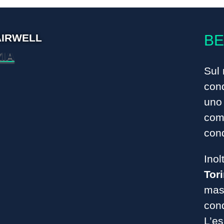
AIRWELL
BE
IA
Sul 
cond
uno 
comp
cond
Inol
Tor
mass
cond
L’e