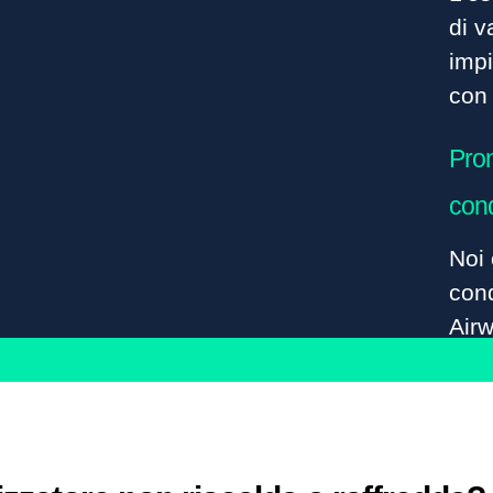
di v
impi
con 
Pron
cond
Noi 
cond
Airw
nell
sele