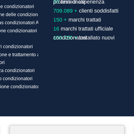
20
ne condizionatori
709.089 +
ne delle condizionatori
150 +
as condizionatori Airwell
16
one condizionatori delle migliori
150.750 +
tri condizionatori
one e trattamento antilegionella
ori
a condizionatori
 condizionatori
one condizionatori Airwell