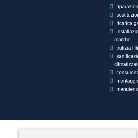
riparazio
sostituzio
ricarica g
installazi
marche
pulizia fil
sanificazi
climatizzat
consulenz
montaggio
manutenzi