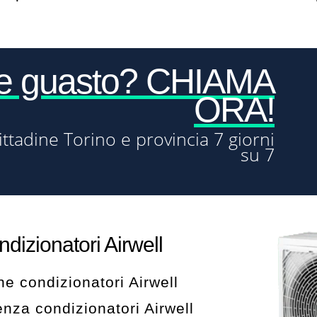
re guasto? CHIAMA
ORA!
ittadine Torino e provincia 7 giorni
su 7
dizionatori Airwell
ne condizionatori Airwell
enza condizionatori Airwell