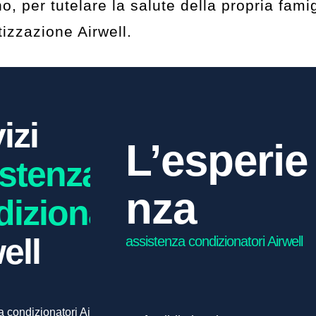
 per tutelare la salute della propria famigl
izzazione Airwell.
izi
L’esperie
351915555
istenza
nza
0
izionatori
ell
assistenza condizionatori Airwell
Contattaci subito assistenza condizionatori Airwell
e risolviamo qualsiasi problema con il tuo
condizionatore d’aria.
a condizionatori Airwell