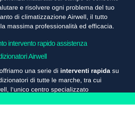
alutare e risolvere ogni problema del tuo
anto di climatizzazione Airwell, il tutto
la massima professionalità ed efficacia.
to intervento rapido assistenza
izionatori Airwell
offriamo una serie di
interventi rapida
su
izionatori di tutte le marche, tra cui
ell, l’unico centro specializzato
’assistenza condizionatori plurimarche
zionata.