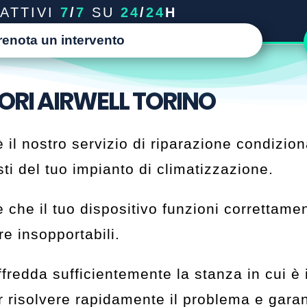
ATTIVI
7
/
7
SU
24
/
24
H
renota un intervento
ORI AIRWELL TORINO
 il nostro servizio di riparazione condizionat
ti del tuo impianto di climatizzazione.
 che il tuo dispositivo funzioni correttame
re insopportabili.
redda sufficientemente la stanza in cui è in
 risolvere rapidamente il problema e garan