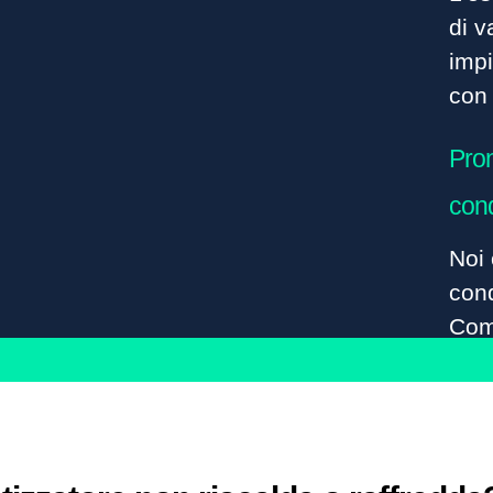
di v
impi
con 
Pron
con
Noi 
cond
Comf
nell
sele