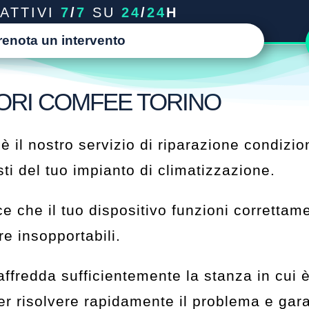
ATTIVI
7
/
7
SU
24
/
24
H
renota un intervento
ORI COMFEE TORINO
è il nostro servizio di riparazione condizio
ti del tuo impianto di climatizzazione.
 che il tuo dispositivo funzioni correttam
re insopportabili.
redda sufficientemente la stanza in cui è in
r risolvere rapidamente il problema e gara