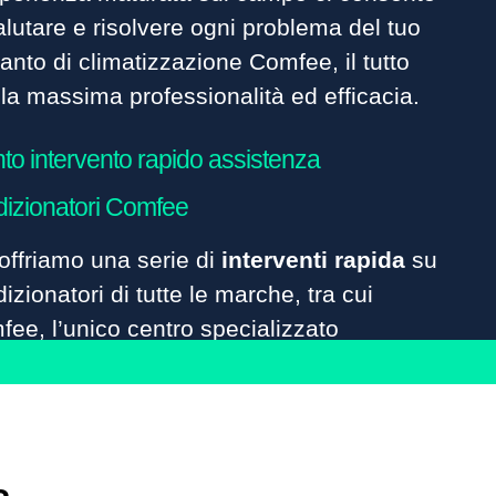
alutare e risolvere ogni problema del tuo
anto di climatizzazione Comfee, il tutto
la massima professionalità ed efficacia.
to intervento rapido assistenza
dizionatori Comfee
offriamo una serie di
interventi rapida
su
izionatori di tutte le marche, tra cui
ee, l’unico centro specializzato
’assistenza condizionatori plurimarche
zionata.