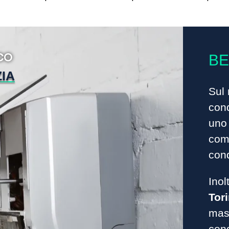
CO
BE
IA
Sul 
cond
uno 
comp
cond
Inol
Tor
mass
cond