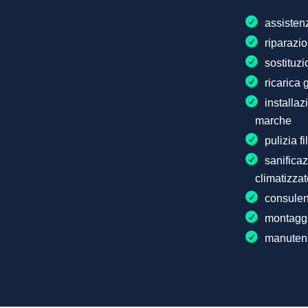
assisten
riparazi
sostituzi
ricarica 
installaz
marche
pulizia fi
sanificaz
climatizzat
consulen
montaggi
manutenz