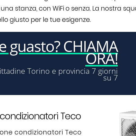
 una stanza, con WiFi o senza. La nostra squ
llo giusto per le tue esigenze.
re guasto? CHIAMA
ORA!
ittadine Torino e provincia 7 giorni
su 7
condizionatori Teco
zione condizionatori Teco