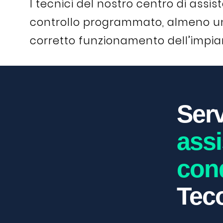
I tecnici del nostro centro di assi
controllo programmato, almeno una v
corretto funzionamento dell’impian
Serv
ass
cond
Tec