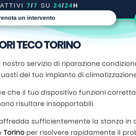
ATTIVI
7
/
7
SU
24
/
24
H
renota un intervento
ORI TECO TORINO
l nostro servizio di riparazione condiziona
uasti del tuo impianto di climatizzazione
e che il tuo dispositivo funzioni corret
ono risultare insopportabili.
fredda sufficientemente la stanza in cui
o
Torino
per risolvere rapidamente il pr