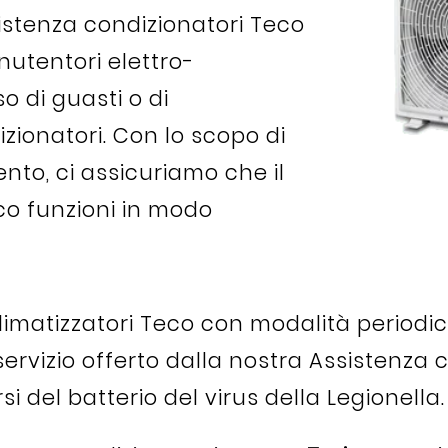
sistenza condizionatori Teco
nutentori elettro-
o di guasti o di
ionatori. Con lo scopo di
nto, ci assicuriamo che il
co funzioni in modo
i climatizzatori Teco con modalità periodi
un servizio offerto dalla nostra Assistenz
arsi del batterio del virus della Legionella.