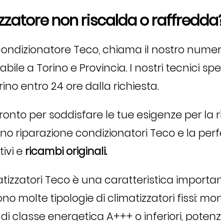
zzatore non riscalda o raffredda
 condizionatore Teco, chiama il nostro nume
bile a Torino e Provincia. I nostri tecnici spe
ino entro 24 ore dalla richiesta.
nto per soddisfare le tue esigenze per la ri
nno riparazione condizionatori Teco e la perf
ivi e
ricambi originali.
tizzatori Teco è una caratteristica importan
o molte tipologie di climatizzatori fissi: mono,
, di classe energetica A+++ o inferiori, pote