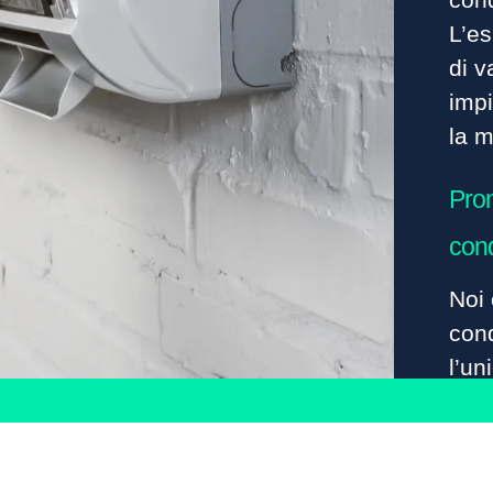
L’e
di v
impi
la m
Pron
cond
Noi 
cond
l’un
cond