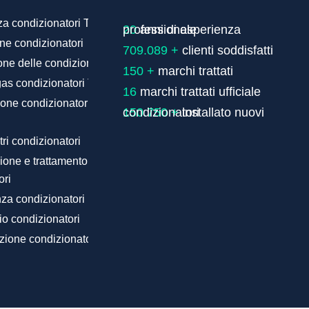
za condizionatori Teco
20
one condizionatori
709.089 +
one delle condizionatori
150 +
gas condizionatori Teco
16
ione condizionatori delle migliori
150.750 +
351915555
ltri condizionatori
ione e trattamento antilegionella
0
ori
za condizionatori
o condizionatori
ione condizionatori Teco
Contattaci subito assistenza condizionatori Teco e
risolviamo qualsiasi problema con il tuo
condizionatore d’aria.