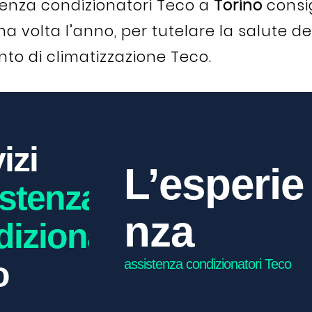
stenza condizionatori Teco a
Torino
consig
olta l’anno, per tutelare la salute dell
to di climatizzazione Teco.
izi
L’esperie
istenza
nza
izionatori
o
assistenza condizionatori Teco