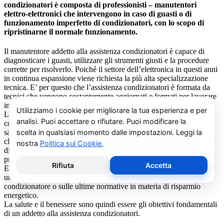
condizionatori è composta di professionisti – manutentori
elettro-elettronici che intervengono in caso di guasti o di
funzionamento imperfetto di condizionatori, con lo scopo di
ripristinarne il normale funzionamento.
Il manutentore addetto alla assistenza condizionatori è capace di
diagnosticare i guasti, utilizzare gli strumenti giusti e la procedure
corrette per risolverlo. Poiché il settore dell’elettronica in questi anni
in continua espansione viene richiesta la più alta specializzazione
tecnica. E’ per questo che l’assistenza condizionatori è formata da
tecnici che vengono costantemente aggiornati e formati per lavorare
in maniera responsabile ed organizzata.
L’assistenza condizionatori consiglia sempre di effettuare un
controllo programmato, almeno una volta l’anno, per tutelare la
salute della propria salute. Effettuare il ricambio dei filtri dei
climatizzatori con modalità periodica, oltre ad eliminare la presenza
di acari, polveri, pollini e muffe (spesso causa di cattivi odori),
previene il prolificarsi del batterio del virus della Legionella.
E’ sempre possibile richiedere al centro di assistenza condizionatori
una consulenza gratuita per un montaggio di un nuovo
condizionatore o sulle ultime normative in materia di risparmio
energetico.
La salute e il benessere sono quindi essere gli obiettivi fondamentali
di un addetto alla assistenza condizionatori.