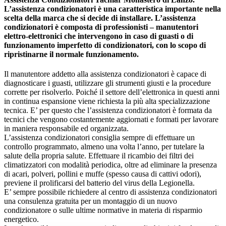
L’assistenza condizionatori è una caratteristica importante nella
scelta della marca che si decide di installare. L’assistenza
condizionatori è composta di professionisti – manutentori
elettro-elettronici che intervengono in caso di guasti o di
funzionamento imperfetto di condizionatori, con lo scopo di
ripristinarne il normale funzionamento.
Il manutentore addetto alla assistenza condizionatori è capace di
diagnosticare i guasti, utilizzare gli strumenti giusti e la procedure
corrette per risolverlo. Poiché il settore dell’elettronica in questi anni
in continua espansione viene richiesta la più alta specializzazione
tecnica. E’ per questo che l’assistenza condizionatori è formata da
tecnici che vengono costantemente aggiornati e formati per lavorare
in maniera responsabile ed organizzata.
L’assistenza condizionatori consiglia sempre di effettuare un
controllo programmato, almeno una volta l’anno, per tutelare la
salute della propria salute. Effettuare il ricambio dei filtri dei
climatizzatori con modalità periodica, oltre ad eliminare la presenza
di acari, polveri, pollini e muffe (spesso causa di cattivi odori),
previene il prolificarsi del batterio del virus della Legionella.
E’ sempre possibile richiedere al centro di assistenza condizionatori
una consulenza gratuita per un montaggio di un nuovo
condizionatore o sulle ultime normative in materia di risparmio
energetico.