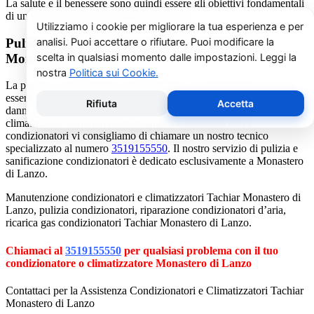
La salute e il benessere sono quindi essere gli obiettivi fondamentali
di un addetto alla assistenza condizionatori.
Pulizia e Sanificazione Condizionatori Tachiar
Monastero di Lanzo
La pulizia e sanificazione condizionatori è un’operazione che deve
essere fatta con attenzione e con i giusti prodotti per non rischiare
danni al condizionatore e alla salute di chi vive nell’ambiente
climatizzato. Se non avete manualità o confidenza con i
condizionatori vi consigliamo di chiamare un nostro tecnico
specializzato al numero
3519155550
. Il nostro servizio di pulizia e
sanificazione condizionatori è dedicato esclusivamente a Monastero
di Lanzo.
Manutenzione condizionatori e climatizzatori Tachiar Monastero di
Lanzo, pulizia condizionatori, riparazione condizionatori d’aria,
ricarica gas condizionatori Tachiar Monastero di Lanzo.
Chiamaci al
3519155550
per qualsiasi problema con il tuo
condizionatore o climatizzatore Monastero di Lanzo
Contattaci per la Assistenza Condizionatori e Climatizzatori Tachiar
Monastero di Lanzo