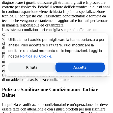
diagnosticare i guasti, utilizzare gli strumenti giusti e la procedure
corrette per risolverlo. Poiché il settore dell’elettronica in questi anni
in continua espansione viene richiesta la più alta specializzazione
tecnica. E’ per questo che l’assistenza condizionatori è formata da
tecnici che vengono costantemente aggiornati e formati per lavorare
in maniera responsabile ed organizzata.
L’assistenza condizionatori consiglia sempre di effettuare un
controllo programmato, almeno una volta l’anno, per tutelare la
salute della propria salute. Effettuare il ricambio dei filtri dei
climatizzatori con modalità periodica, oltre ad eliminare la presenza
di acari, polveri, pollini e muffe (spesso causa di cattivi odori),
previene il prolificarsi del batterio del virus della Legionella.
E’ sempre possibile richiedere al centro di assistenza condizionatori
una consulenza gratuita per un montaggio di un nuovo
condizionatore o sulle ultime normative in materia di risparmio
energetico.
La salute e il benessere sono quindi essere gli obiettivi fondamentali
di un addetto alla assistenza condizionatori.
Pulizia e Sanificazione Condizionatori Tachiar
Balme
La pulizia e sanificazione condizionatori è un’operazione che deve
essere fatta con attenzione e con i giusti prodotti per non rischiare