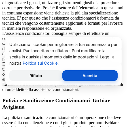
diagnosticare i guasti, utilizzare gli strumenti giusti e la procedure
corrette per risolverlo. Poiché il settore dell’elettronica in questi anni
in continua espansione viene richiesta la più alta specializzazione
tecnica. E’ per questo che l’assistenza condizionatori è formata da
tecnici che vengono costantemente aggiornati e formati per lavorare
in maniera responsabile ed organizzata.
L’assistenza condizionatori consiglia sempre di effettuare un
controllo programmato, almeno una volta l’anno, per tutelare la
salute della propria salute. Effettuare il ricambio dei filtri dei
climatizzatori con modalità periodica, oltre ad eliminare la presenza
di acari, polveri, pollini e muffe (spesso causa di cattivi odori),
previene il prolificarsi del batterio del virus della Legionella.
E’ sempre possibile richiedere al centro di assistenza condizionatori
una consulenza gratuita per un montaggio di un nuovo
condizionatore o sulle ultime normative in materia di risparmio
energetico.
La salute e il benessere sono quindi essere gli obiettivi fondamentali
di un addetto alla assistenza condizionatori.
Pulizia e Sanificazione Condizionatori Tachiar
Avigliana
La pulizia e sanificazione condizionatori è un’operazione che deve
essere fatta con attenzione e con i giusti prodotti per non rischiare