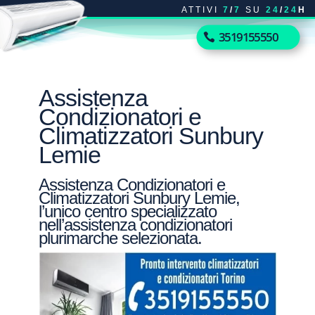
ATTIVI
7
/
7
SU
24
/
24
H
3519155550
Assistenza
Condizionatori e
Climatizzatori Sunbury
Lemie
Assistenza Condizionatori e
Climatizzatori Sunbury Lemie,
l’unico centro specializzato
nell’assistenza condizionatori
plurimarche selezionata.