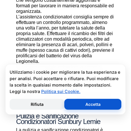
che vengono costantemente aggiornati e
formati per lavorare in maniera responsabile ed
organizzata.
L’assistenza condizionatori consiglia sempre di
effettuare un controllo programmato, almeno
una volta l’anno, per tutelare la salute della
propria salute. Effettuare il ricambio dei filtri dei
climatizzatori con modalità periodica, oltre ad
eliminare la presenza di acari, polveri, pollini e
muffe (spesso causa di cattivi odori), previene il
prolificarsi del batterio del virus della
Legionella.
E’ sempre possibile richiedere al centro di
assistenza condizionatori una consulenza
gratuita per un montaggio di un nuovo
condizionatore o sulle ultime normative in
materia di risparmio energetico.
La salute e il benessere sono quindi essere gli
obiettivi fondamentali di un addetto alla
assistenza condizionatori.
Pulizia e Sanificazione
Condizionatori Sunbury Lemie
La pulizia e sanificazione condizionatori è