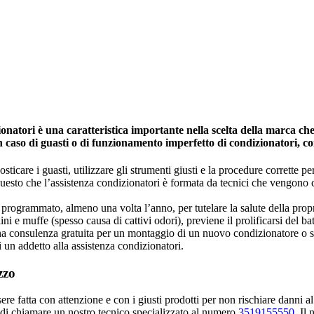
atori è una caratteristica importante nella scelta della marca che 
in caso di guasti o di funzionamento imperfetto di condizionatori, c
icare i guasti, utilizzare gli strumenti giusti e la procedure corrette per 
 questo che l’assistenza condizionatori è formata da tecnici che vengono
programmato, almeno una volta l’anno, per tutelare la salute della propria 
ini e muffe (spesso causa di cattivi odori), previene il prolificarsi del ba
una consulenza gratuita per un montaggio di un nuovo condizionatore o s
i un addetto alla assistenza condizionatori.
zzo
e fatta con attenzione e con i giusti prodotti per non rischiare danni al
 di chiamare un nostro tecnico specializzato al numero
3519155550
. Il