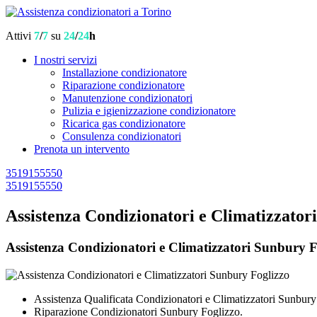
Attivi
7
/
7
su
24
/
24
h
I nostri servizi
Installazione condizionatore
Riparazione condizionatore
Manutenzione condizionatori
Pulizia e igienizzazione condizionatore
Ricarica gas condizionatore
Consulenza condizionatori
Prenota un intervento
3519155550
3519155550
Assistenza Condizionatori e Climatizzator
Assistenza Condizionatori e Climatizzatori Sunbury Fog
Assistenza Qualificata Condizionatori e Climatizzatori Sunbury
Riparazione Condizionatori Sunbury Foglizzo.