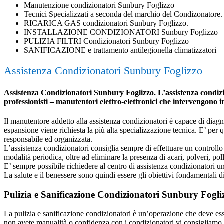
Manutenzione condizionatori Sunbury Foglizzo
Tecnici Specializzati a seconda del marchio del Condizonatore.
RICARICA GAS condizionatori Sunbury Foglizzo.
INSTALLAZIONE CONDIZIONATORI Sunbury Foglizzo
PULIZIA FILTRI Condizionatori Sunbury Foglizzo
SANIFICAZIONE e trattamento antilegionella climatizzatori
Assistenza Condizionatori Sunbury Foglizzo
Assistenza Condizionatori Sunbury Foglizzo. L’assistenza condizion
professionisti – manutentori elettro-elettronici che intervengono 
Il manutentore addetto alla assistenza condizionatori è capace di diagnost
espansione viene richiesta la più alta specializzazione tecnica. E’ per
responsabile ed organizzata.
L’assistenza condizionatori consiglia sempre di effettuare un controllo 
modalità periodica, oltre ad eliminare la presenza di acari, polveri, poll
E’ sempre possibile richiedere al centro di assistenza condizionatori 
La salute e il benessere sono quindi essere gli obiettivi fondamentali d
Pulizia e Sanificazione Condizionatori Sunbury Fogli
La pulizia e sanificazione condizionatori è un’operazione che deve esser
non avete manualità o confidenza con i condizionatori vi consigliamo