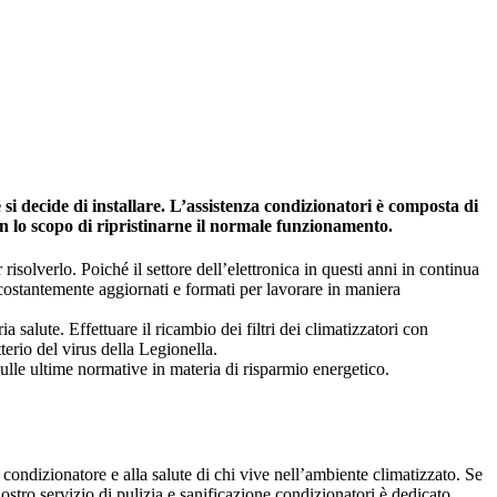
si decide di installare. L’assistenza condizionatori è composta di
on lo scopo di ripristinarne il normale funzionamento.
risolverlo. Poiché il settore dell’elettronica in questi anni in continua
 costantemente aggiornati e formati per lavorare in maniera
salute. Effettuare il ricambio dei filtri dei climatizzatori con
tterio del virus della Legionella.
ulle ultime normative in materia di risparmio energetico.
 condizionatore e alla salute di chi vive nell’ambiente climatizzato. Se
 nostro servizio di pulizia e sanificazione condizionatori è dedicato