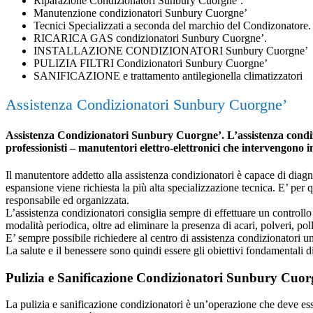
Riparazione Condizionatori Sunbury Cuorgne’.
Manutenzione condizionatori Sunbury Cuorgne’
Tecnici Specializzati a seconda del marchio del Condizonatore.
RICARICA GAS condizionatori Sunbury Cuorgne’.
INSTALLAZIONE CONDIZIONATORI Sunbury Cuorgne’
PULIZIA FILTRI Condizionatori Sunbury Cuorgne’
SANIFICAZIONE e trattamento antilegionella climatizzatori
Assistenza Condizionatori Sunbury Cuorgne’
Assistenza Condizionatori Sunbury Cuorgne’. L’assistenza condizio
professionisti – manutentori elettro-elettronici che intervengono 
Il manutentore addetto alla assistenza condizionatori è capace di diagnost
espansione viene richiesta la più alta specializzazione tecnica. E’ per
responsabile ed organizzata.
L’assistenza condizionatori consiglia sempre di effettuare un controllo 
modalità periodica, oltre ad eliminare la presenza di acari, polveri, poll
E’ sempre possibile richiedere al centro di assistenza condizionatori 
La salute e il benessere sono quindi essere gli obiettivi fondamentali d
Pulizia e Sanificazione Condizionatori Sunbury Cuor
La pulizia e sanificazione condizionatori è un’operazione che deve esser