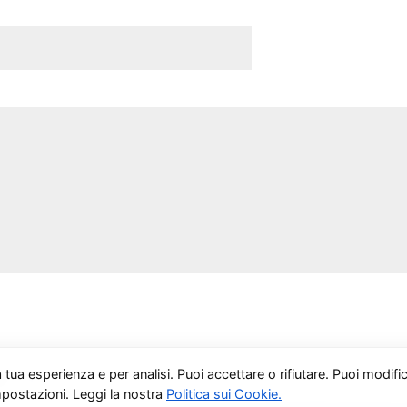
i - Tel:
+39 3519155550