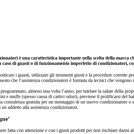
natori è una caratteristica importante nella scelta della marca che 
in caso di guasti o di funzionamento imperfetto di condizionatori, c
icare i guasti, utilizzare gli strumenti giusti e la procedure corrette per 
 questo che l’assistenza condizionatori è formata da tecnici che vengono
programmato, almeno una volta l’anno, per tutelare la salute della propria 
ini e muffe (spesso causa di cattivi odori), previene il prolificarsi del ba
una consulenza gratuita per un montaggio di un nuovo condizionatore o s
i un addetto alla assistenza condizionatori.
gne’
e fatta con attenzione e con i giusti prodotti per non rischiare danni al