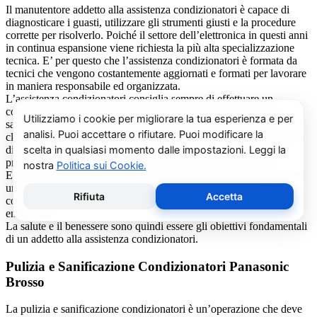
Il manutentore addetto alla assistenza condizionatori è capace di
diagnosticare i guasti, utilizzare gli strumenti giusti e la procedure
corrette per risolverlo. Poiché il settore dell’elettronica in questi anni
in continua espansione viene richiesta la più alta specializzazione
tecnica. E’ per questo che l’assistenza condizionatori è formata da
tecnici che vengono costantemente aggiornati e formati per lavorare
in maniera responsabile ed organizzata.
L’assistenza condizionatori consiglia sempre di effettuare un
controllo programmato, almeno una volta l’anno, per tutelare la
salute della propria salute. Effettuare il ricambio dei filtri dei
climatizzatori con modalità periodica, oltre ad eliminare la presenza
di acari, polveri, pollini e muffe (spesso causa di cattivi odori),
previene il prolificarsi del batterio del virus della Legionella.
E’ sempre possibile richiedere al centro di assistenza condizionatori
una consulenza gratuita per un montaggio di un nuovo
condizionatore o sulle ultime normative in materia di risparmio
energetico.
La salute e il benessere sono quindi essere gli obiettivi fondamentali
di un addetto alla assistenza condizionatori.
Pulizia e Sanificazione Condizionatori Panasonic
Brosso
La pulizia e sanificazione condizionatori è un’operazione che deve