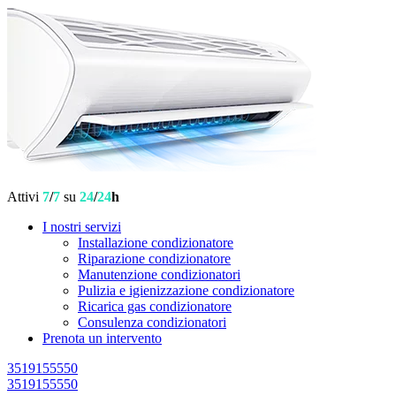
Attivi
7
/
7
su
24
/
24
h
I nostri servizi
Installazione condizionatore
Riparazione condizionatore
Manutenzione condizionatori
Pulizia e igienizzazione condizionatore
Ricarica gas condizionatore
Consulenza condizionatori
Prenota un intervento
3519155550
3519155550