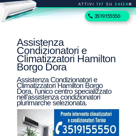
ATTIVI
7
/
7
SU
24
/
24
H
3519155550
Assistenza
Condizionatori e
Climatizzatori Hamilton
Borgo Dora
Assistenza Condizionatori e
Climatizzatori Hamilton Borgo
Dora, l’unico centro specializzato
nell’assistenza condizionatori
plurimarche selezionata.