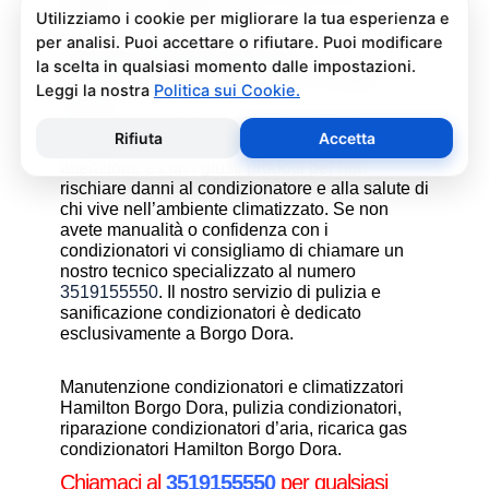
assistenza condizionatori.
Pulizia e Sanificazione
Condizionatori Hamilton Borgo
Dora
La pulizia e sanificazione condizionatori è
un’operazione che deve essere fatta con
attenzione e con i giusti prodotti per non
rischiare danni al condizionatore e alla salute di
chi vive nell’ambiente climatizzato. Se non
avete manualità o confidenza con i
condizionatori vi consigliamo di chiamare un
nostro tecnico specializzato al numero
3519155550
. Il nostro servizio di pulizia e
sanificazione condizionatori è dedicato
esclusivamente a Borgo Dora.
Manutenzione condizionatori e climatizzatori
Hamilton Borgo Dora, pulizia condizionatori,
riparazione condizionatori d’aria, ricarica gas
condizionatori Hamilton Borgo Dora.
Chiamaci al
3519155550
per qualsiasi