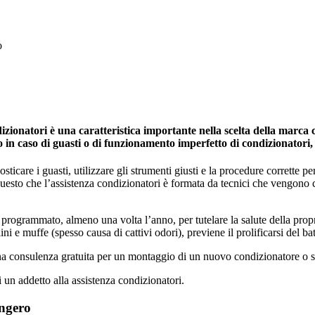
o
onatori è una caratteristica importante nella scelta della marca ch
no in caso di guasti o di funzionamento imperfetto di condizionatori
icare i guasti, utilizzare gli strumenti giusti e la procedure corrette per 
 questo che l’assistenza condizionatori è formata da tecnici che vengono
programmato, almeno una volta l’anno, per tutelare la salute della propria 
ini e muffe (spesso causa di cattivi odori), previene il prolificarsi del ba
una consulenza gratuita per un montaggio di un nuovo condizionatore o s
i un addetto alla assistenza condizionatori.
angero