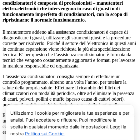
condizionatori è composta di professionisti – manutentori
elettro-elettronici che intervengono in caso di guasti o di
funzionamento imperfetto di condizionatori, con lo scopo di
ripristinarne il normale funzionamento.
Il manutentore addetto alla assistenza condizionatori è capace di
diagnosticare i guasti, utilizzare gli strumenti giusti e la procedure
corrette per risolverlo. Poiché il settore dell’elettronica in questi anni
in continua espansione viene richiesta la più alta specializzazione
tecnica. E’ per questo che l’assistenza condizionatori è formata da
tecnici che vengono costantemente aggiornati e formati per lavorare
in maniera responsabile ed organizzata.
L’assistenza condizionatori consiglia sempre di effettuare un
controllo programmato, almeno una volta l’anno, per tutelare la
salute della propria salute. Effettuare il ricambio dei filtri dei
climatizzatori con modalità periodica, oltre ad eliminare la presenza
di acari, polveri, pollini e muffe (spesso causa di cattivi odori),
previene il prolificarsi del batterio del virus della Legionella.
E’ sempre possibile richiedere al centro di assistenza condizionatori
una consulenza gratuita per un montaggio di un nuovo
condizionatore o sulle ultime normative in materia di risparmio
energetico.