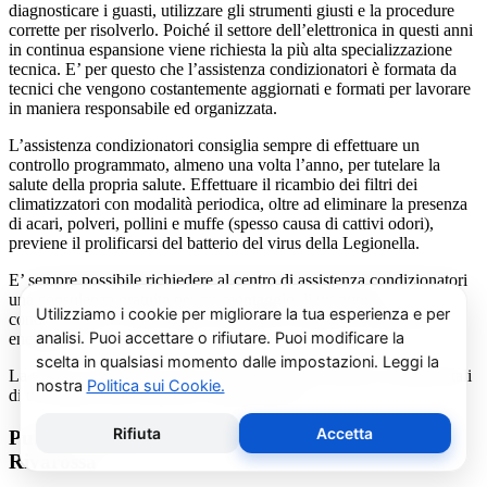
diagnosticare i guasti, utilizzare gli strumenti giusti e la procedure
corrette per risolverlo. Poiché il settore dell’elettronica in questi anni
in continua espansione viene richiesta la più alta specializzazione
tecnica. E’ per questo che l’assistenza condizionatori è formata da
tecnici che vengono costantemente aggiornati e formati per lavorare
in maniera responsabile ed organizzata.
L’assistenza condizionatori consiglia sempre di effettuare un
controllo programmato, almeno una volta l’anno, per tutelare la
salute della propria salute. Effettuare il ricambio dei filtri dei
climatizzatori con modalità periodica, oltre ad eliminare la presenza
di acari, polveri, pollini e muffe (spesso causa di cattivi odori),
previene il prolificarsi del batterio del virus della Legionella.
E’ sempre possibile richiedere al centro di assistenza condizionatori
una consulenza gratuita per un montaggio di un nuovo
condizionatore o sulle ultime normative in materia di risparmio
energetico.
La salute e il benessere sono quindi essere gli obiettivi fondamentali
di un addetto alla assistenza condizionatori.
Pulizia e Sanificazione Condizionatori Haier
Rivarossa