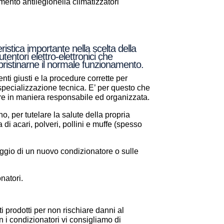
nto antilegionella climatizzatori
stica importante nella scelta della
entori elettro-elettronici che
ipristinarne il normale funzionamento.
nti giusti e la procedure corrette per
a specializzazione tecnica. E’ per questo che
are in maniera responsabile ed organizzata.
, per tutelare la salute della propria
a di acari, polveri, pollini e muffe (spesso
aggio di un nuovo condizionatore o sulle
natori.
i prodotti per non rischiare danni al
 i condizionatori vi consigliamo di