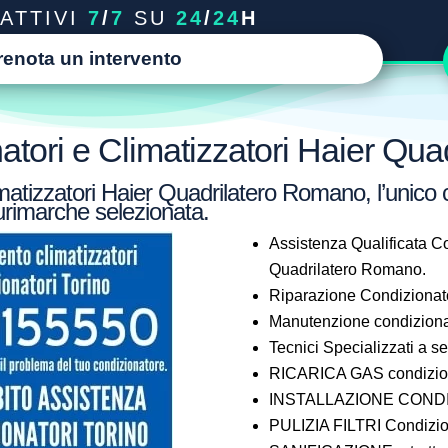
ATTIVI
7
/
7
SU
24
/
24
H
renota un intervento
atori e Climatizzatori Haier Qu
matizzatori Haier Quadrilatero Romano, l’unico 
lurimarche selezionata.
Assistenza Qualificata Co
Quadrilatero Romano.
Riparazione Condizionat
Manutenzione condiziona
Tecnici Specializzati a 
RICARICA GAS condizion
INSTALLAZIONE CONDIZ
PULIZIA FILTRI Condizio