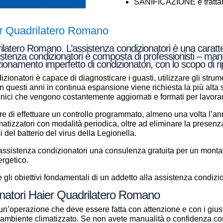
SANIFICAZIONE e trattame
er Quadrilatero Romano
latero Romano. L’assistenza condizionatori è una caratteri
istenza condizionatori è composta di professionisti – manut
zionamento imperfetto di condizionatori, con lo scopo di r
zionatori è capace di diagnosticare i guasti, utilizzare gli strume
a in questi anni in continua espansione viene richiesta la più alt
ecnici che vengono costantemente aggiornati e formati per lavor
e di effettuare un controllo programmato, almeno una volta l’anno
climatizzatori con modalità periodica, oltre ad eliminare la presenz
si del batterio del virus della Legionella.
i assistenza condizionatori una consulenza gratuita per un mont
ergetico.
gli obiettivi fondamentali di un addetto alla assistenza condizio
onatori Haier Quadrilatero Romano
un’operazione che deve essere fatta con attenzione e con i giust
ll’ambiente climatizzato. Se non avete manualità o confidenza con