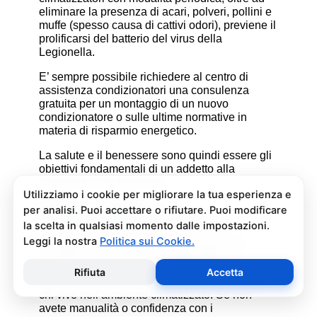
eliminare la presenza di acari, polveri, pollini e
muffe (spesso causa di cattivi odori), previene il
prolificarsi del batterio del virus della
Legionella.
E’ sempre possibile richiedere al centro di
assistenza condizionatori una consulenza
gratuita per un montaggio di un nuovo
condizionatore o sulle ultime normative in
materia di risparmio energetico.
La salute e il benessere sono quindi essere gli
obiettivi fondamentali di un addetto alla
assistenza condizionatori.
Pulizia e Sanificazione
Condizionatori Haier Italia 61
La pulizia e sanificazione condizionatori è
un’operazione che deve essere fatta con
attenzione e con i giusti prodotti per non
rischiare danni al condizionatore e alla salute di
chi vive nell’ambiente climatizzato. Se non
avete manualità o confidenza con i