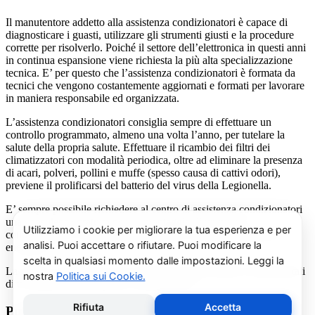
Il manutentore addetto alla assistenza condizionatori è capace di
diagnosticare i guasti, utilizzare gli strumenti giusti e la procedure
corrette per risolverlo. Poiché il settore dell’elettronica in questi anni
in continua espansione viene richiesta la più alta specializzazione
tecnica. E’ per questo che l’assistenza condizionatori è formata da
tecnici che vengono costantemente aggiornati e formati per lavorare
in maniera responsabile ed organizzata.
L’assistenza condizionatori consiglia sempre di effettuare un
controllo programmato, almeno una volta l’anno, per tutelare la
salute della propria salute. Effettuare il ricambio dei filtri dei
climatizzatori con modalità periodica, oltre ad eliminare la presenza
di acari, polveri, pollini e muffe (spesso causa di cattivi odori),
previene il prolificarsi del batterio del virus della Legionella.
E’ sempre possibile richiedere al centro di assistenza condizionatori
una consulenza gratuita per un montaggio di un nuovo
condizionatore o sulle ultime normative in materia di risparmio
energetico.
La salute e il benessere sono quindi essere gli obiettivi fondamentali
di un addetto alla assistenza condizionatori.
Pulizia e Sanificazione Condizionatori Haier