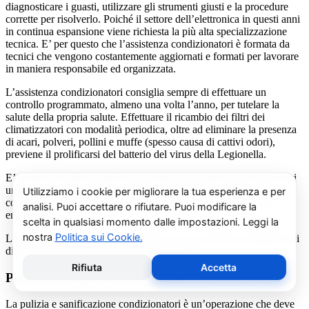
diagnosticare i guasti, utilizzare gli strumenti giusti e la procedure
corrette per risolverlo. Poiché il settore dell’elettronica in questi anni
in continua espansione viene richiesta la più alta specializzazione
tecnica. E’ per questo che l’assistenza condizionatori è formata da
tecnici che vengono costantemente aggiornati e formati per lavorare
in maniera responsabile ed organizzata.
L’assistenza condizionatori consiglia sempre di effettuare un
controllo programmato, almeno una volta l’anno, per tutelare la
salute della propria salute. Effettuare il ricambio dei filtri dei
climatizzatori con modalità periodica, oltre ad eliminare la presenza
di acari, polveri, pollini e muffe (spesso causa di cattivi odori),
previene il prolificarsi del batterio del virus della Legionella.
E’ sempre possibile richiedere al centro di assistenza condizionatori
una consulenza gratuita per un montaggio di un nuovo
condizionatore o sulle ultime normative in materia di risparmio
energetico.
La salute e il benessere sono quindi essere gli obiettivi fondamentali
di un addetto alla assistenza condizionatori.
Pulizia e Sanificazione Condizionatori Gree Rivara
La pulizia e sanificazione condizionatori è un’operazione che deve