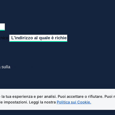
cnico
a sulla
Privacy Policy
Orbassano | Contatti - Tel:
+39 3519155550