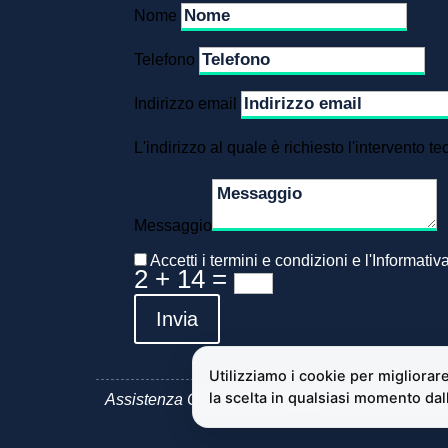
Nome
Telefono
Indirizzo email
L'indirizzo al quale è richiesto l'intervento te
Messaggio
Accetti i termini e condizioni e l'Informativ
2 + 14
=
Invia
Assistenza Condizionatori e Climatizzatori Gree 