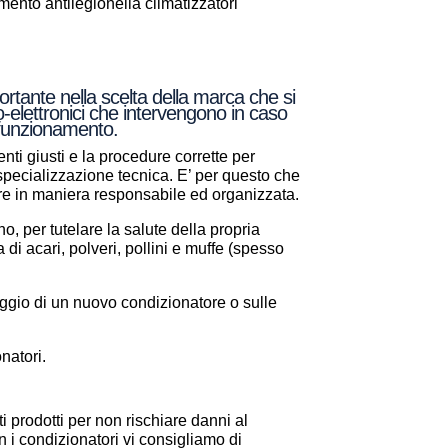
nto antilegionella climatizzatori
rtante nella scelta della marca che si
o-elettronici che intervengono in caso
e funzionamento.
nti giusti e la procedure corrette per
a specializzazione tecnica. E’ per questo che
are in maniera responsabile ed organizzata.
, per tutelare la salute della propria
a di acari, polveri, pollini e muffe (spesso
aggio di un nuovo condizionatore o sulle
natori.
i prodotti per non rischiare danni al
 i condizionatori vi consigliamo di