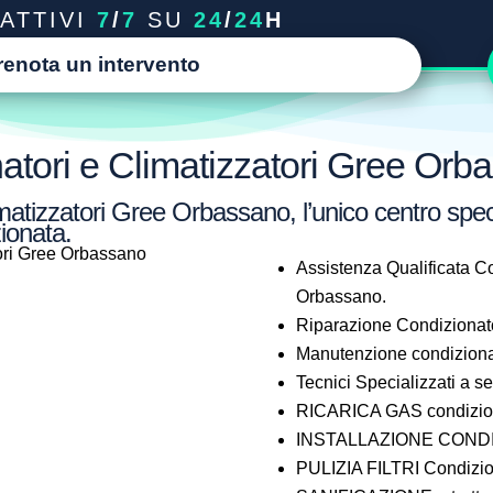
ATTIVI
7
/
7
SU
24
/
24
H
renota un intervento
atori e Climatizzatori Gree Orb
atizzatori Gree Orbassano, l’unico centro speci
ionata.
Assistenza Qualificata Co
Orbassano.
Riparazione Condizionat
Manutenzione condiziona
Tecnici Specializzati a 
RICARICA GAS condizion
INSTALLAZIONE CONDI
PULIZIA FILTRI Condizio