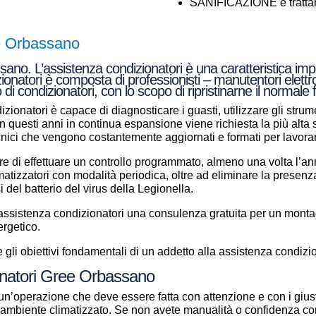
SANIFICAZIONE e trattame
e Orbassano
no. L’assistenza condizionatori è una caratteristica impo
zionatori è composta di professionisti – manutentori elettr
 di condizionatori, con lo scopo di ripristinarne il normal
zionatori è capace di diagnosticare i guasti, utilizzare gli strume
a in questi anni in continua espansione viene richiesta la più alt
ecnici che vengono costantemente aggiornati e formati per lavor
e di effettuare un controllo programmato, almeno una volta l’anno
climatizzatori con modalità periodica, oltre ad eliminare la presenz
si del batterio del virus della Legionella.
i assistenza condizionatori una consulenza gratuita per un mont
ergetico.
gli obiettivi fondamentali di un addetto alla assistenza condizio
ionatori Gree Orbassano
un’operazione che deve essere fatta con attenzione e con i giust
ll’ambiente climatizzato. Se non avete manualità o confidenza con