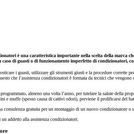
atori è una caratteristica importante nella scelta della marca che 
in caso di guasti o di funzionamento imperfetto di condizionatori, c
icare i guasti, utilizzare gli strumenti giusti e la procedure corrette per 
 questo che l’assistenza condizionatori è formata da tecnici che vengono
programmato, almeno una volta l’anno, per tutelare la salute della propria 
ini e muffe (spesso causa di cattivi odori), previene il prolificarsi del ba
una consulenza gratuita per un montaggio di un nuovo condizionatore o s
i un addetto alla assistenza condizionatori.
ore