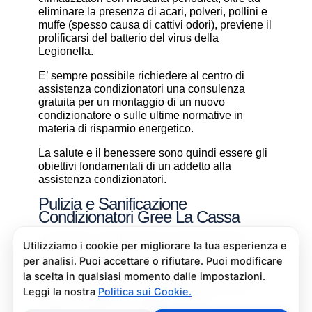
eliminare la presenza di acari, polveri, pollini e
muffe (spesso causa di cattivi odori), previene il
prolificarsi del batterio del virus della
Legionella.
E’ sempre possibile richiedere al centro di
assistenza condizionatori una consulenza
gratuita per un montaggio di un nuovo
condizionatore o sulle ultime normative in
materia di risparmio energetico.
La salute e il benessere sono quindi essere gli
obiettivi fondamentali di un addetto alla
assistenza condizionatori.
Pulizia e Sanificazione
Condizionatori Gree La Cassa
La pulizia e sanificazione condizionatori è
un’operazione che deve essere fatta con
attenzione e con i giusti prodotti per non
rischiare danni al condizionatore e alla salute di
chi vive nell’ambiente climatizzato. Se non
avete manualità o confidenza con i