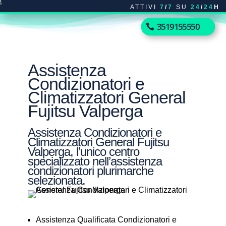
ATTIVI
7
/
7
SU
24
/
24
H
3519155550
Assistenza
Condizionatori e
Climatizzatori General
Fujitsu Valperga
Assistenza Condizionatori e
Climatizzatori General Fujitsu
Valperga, l’unico centro
specializzato nell’assistenza
condizionatori plurimarche
selezionata.
Assistenza Qualificata Condizionatori e