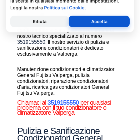
un’operazione che deve essere fatta con
attenzione e con i giusti prodotti per non
rischiare danni al condizionatore e alla salute di
chi vive nell’ambiente climatizzato. Se non
avete manualità o confidenza con i
condizionatori vi consigliamo di chiamare un
nostro tecnico specializzato al numero
3519155550
. Il nostro servizio di pulizia e
sanificazione condizionatori è dedicato
esclusivamente a Valperga.
Manutenzione condizionatori e climatizzatori
General Fujitsu Valperga, pulizia
condizionatori, riparazione condizionatori
d’aria, ricarica gas condizionatori General
Fujitsu Valperga.
Chiamaci al
3519155550
per qualsiasi
problema con il tuo condizionatore o
climatizzatore Valperga
Pulizia e Sanificazione
Condizionatori General