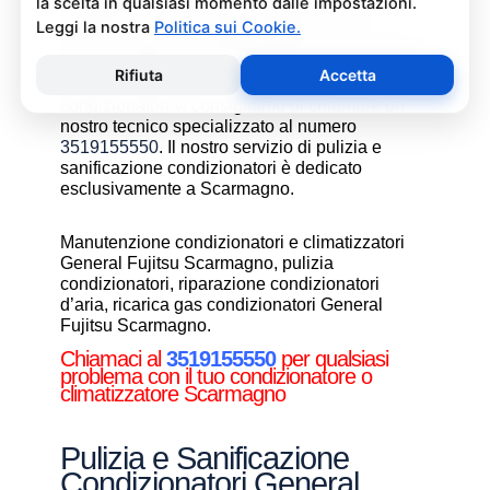
un’operazione che deve essere fatta con
attenzione e con i giusti prodotti per non
rischiare danni al condizionatore e alla salute di
chi vive nell’ambiente climatizzato. Se non
avete manualità o confidenza con i
condizionatori vi consigliamo di chiamare un
nostro tecnico specializzato al numero
3519155550
. Il nostro servizio di pulizia e
sanificazione condizionatori è dedicato
esclusivamente a Scarmagno.
Manutenzione condizionatori e climatizzatori
General Fujitsu Scarmagno, pulizia
condizionatori, riparazione condizionatori
d’aria, ricarica gas condizionatori General
Fujitsu Scarmagno.
Chiamaci al
3519155550
per qualsiasi
problema con il tuo condizionatore o
climatizzatore Scarmagno
Pulizia e Sanificazione
Condizionatori General