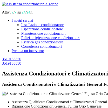
Attivi
7
/
7
su
24
/
24
h
I nostri servizi
Installazione condizionatore
Riparazione condizionatore
Manutenzione condizionatori
Pulizia e igienizzazione condizionatore
Ricarica gas condizionatore
Consulenza condizionatori
Prenota un intervento
3519155550
3519155550
Assistenza Condizionatori e Climatizzator
Assistenza Condizionatori e Climatizzatori General Fuj
Assistenza Qualificata Condizionatori e Climatizzatori General
Riparazione Condizionatori General Fujitsu Orio Canavese.