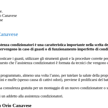
e.
 Canavese
se
 Canavese
nza condizionatori è una caratteristica importante nella scelta dell
ntervengono in caso di guasti o di funzionamento imperfetto di cond
icare i guasti, utilizzare gli strumenti giusti e la procedure corrette per 
 questo che l’assistenza condizionatori è formata da tecnici che vengono
programmato, almeno una volta l’anno, per tutelare la salute della propria 
ini e muffe (spesso causa di cattivi odori), previene il prolificarsi del ba
una consulenza gratuita per un montaggio di un nuovo condizionatore o s
i un addetto alla assistenza condizionatori.
su Orio Canavese