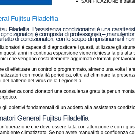
SANIFICAZIONE e trattame
al Fujitsu Filadelfia
su Filadelfia. L’assistenza condizionatori è una caratteris
a condizionatori è composta di professionisti – manutentori
fetto di condizionatori, con lo scopo di ripristinarne il 
zionatori è capace di diagnosticare i guasti, utilizzare gli strume
a in questi anni in continua espansione viene richiesta la più alt
ecnici che vengono costantemente aggiornati e formati per lavor
e di effettuare un controllo programmato, almeno una volta l’anno
climatizzatori con modalità periodica, oltre ad eliminare la presenz
si del batterio del virus della Legionella.
i assistenza condizionatori una consulenza gratuita per un mont
ergetico.
gli obiettivi fondamentali di un addetto alla assistenza condizio
atori General Fujitsu Filadelfia
un’operazione che deve essere fatta con attenzione e con i giust
ll’ambiente climatizzato. Se non avete manualità o confidenza con