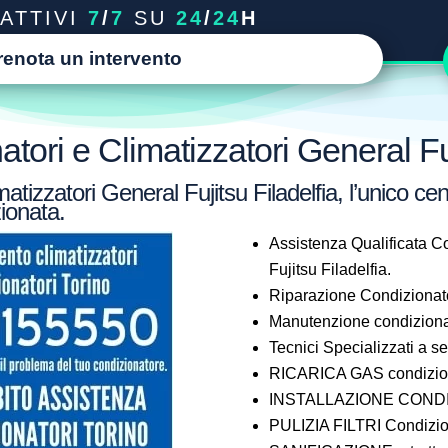
ATTIVI
7
/
7
SU
24
/
24
H
renota un intervento
tori e Climatizzatori General Fuj
tizzatori General Fujitsu Filadelfia, l’unico cen
ionata.
Assistenza Qualificata Co
Fujitsu Filadelfia.
Riparazione Condizionator
Manutenzione condizionat
Tecnici Specializzati a 
RICARICA GAS condizionat
INSTALLAZIONE CONDIZI
PULIZIA FILTRI Condizion