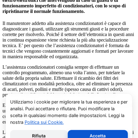
elettro-elettronici che intervengono in caso di guasti o di
funzionamento imperfetto di condizionatori, con lo scopo di
ripristinarne il normale funzionamento.
Il manutentore addetto alla assistenza condizionatori è capace di
diagnosticare i guasti, utilizzare gli strumenti giusti e la procedure
corrette per risolverlo. Poiché il settore dell’elettronica in questi anni
in continua espansione viene richiesta la più alta specializzazione
tecnica. E’ per questo che l’assistenza condizionatori è formata da
tecnici che vengono costantemente aggiornati e formati per lavorare
in maniera responsabile ed organizzata.
L’assistenza condizionatori consiglia sempre di effettuare un
controllo programmato, almeno una volta l’anno, per tutelare la
salute della propria salute. Effettuare il ricambio dei filtri dei
climatizzatori con modalità periodica, oltre ad eliminare la presenza
di acari, polveri, pollini e muffe (spesso causa di cattivi odori),
previene il prolificarsi del batterio del virus della Legionella.
E’ sempre possibile richiedere al centro di assistenza condizionatori
una consulenza gratuita per un montaggio di un nuovo
condizionatore o sulle ultime normative in materia di risparmio
energetico.
La salute e il benessere sono quindi essere gli obiettivi fondamentali
di un addetto alla assistenza condizionatori.