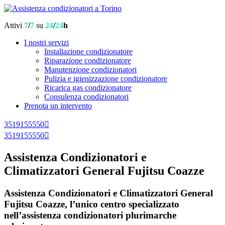
Attivi
7
/
7
su
24
/
24
h
I nostri servizi
Installazione condizionatore
Riparazione condizionatore
Manutenzione condizionatori
Pulizia e igienizzazione condizionatore
Ricarica gas condizionatore
Consulenza condizionatori
Prenota un intervento
3519155550
3519155550
Assistenza Condizionatori e
Climatizzatori General Fujitsu Coazze
Assistenza Condizionatori e Climatizzatori General
Fujitsu Coazze, l’unico centro specializzato
nell’assistenza condizionatori plurimarche