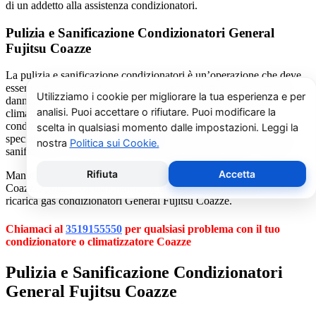
di un addetto alla assistenza condizionatori.
Pulizia e Sanificazione Condizionatori General
Fujitsu Coazze
La pulizia e sanificazione condizionatori è un’operazione che deve
essere fatta con attenzione e con i giusti prodotti per non rischiare
danni al condizionatore e alla salute di chi vive nell’ambiente
climatizzato. Se non avete manualità o confidenza con i
condizionatori vi consigliamo di chiamare un nostro tecnico
specializzato al numero
3519155550
. Il nostro servizio di pulizia e
sanificazione condizionatori è dedicato esclusivamente a Coazze.
Manutenzione condizionatori e climatizzatori General Fujitsu
Coazze, pulizia condizionatori, riparazione condizionatori d’aria,
ricarica gas condizionatori General Fujitsu Coazze.
Chiamaci al
3519155550
per qualsiasi problema con il tuo
condizionatore o climatizzatore Coazze
Pulizia e Sanificazione Condizionatori
General Fujitsu Coazze