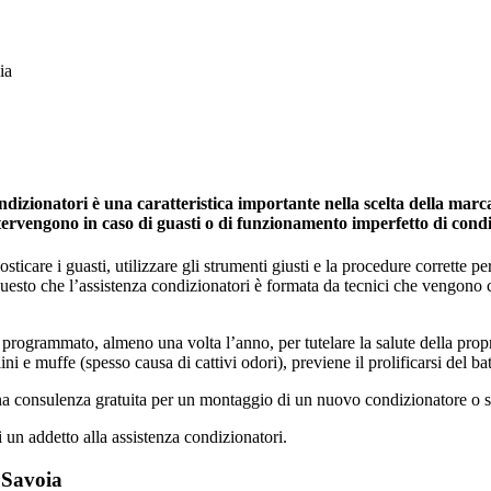
ia
izionatori è una caratteristica importante nella scelta della marca 
ntervengono in caso di guasti o di funzionamento imperfetto di cond
icare i guasti, utilizzare gli strumenti giusti e la procedure corrette per 
 questo che l’assistenza condizionatori è formata da tecnici che vengono
programmato, almeno una volta l’anno, per tutelare la salute della propria 
ini e muffe (spesso causa di cattivi odori), previene il prolificarsi del ba
una consulenza gratuita per un montaggio di un nuovo condizionatore o s
i un addetto alla assistenza condizionatori.
 Savoia