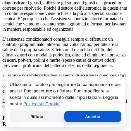
diagnosticare i guasti, utilizzare gli strumenti giusti e la procedure
corrette per risolverlo. Poiché il settore dell’elettronica in questi anni
in continua espansione viene richiesta la più alta specializzazione
tecnica. E’ per questo che l’assistenza condizionatori è formata da
tecnici che vengono costantemente aggiornati e formati per lavorare
in maniera responsabile ed organizzata.
L’assistenza condizionatori consiglia sempre di effettuare un
controllo programmato, almeno una volta l’anno, per tutelare la
salute della propria salute. Effettuare il ricambio dei filtri dei
climatizzatori con modalità periodica, oltre ad eliminare la presenza
di acari, polveri, pollini e muffe (spesso causa di cattivi odori),
previene il prolificarsi del batterio del virus della Legionella.
E’ sempre possibile richiedere al centro di assistenza condizionatori
una consulenza gratuita per un montaggio di un nuovo
condizionatore o sulle ultime normative in materia di risparmio
energetico.
La salute e il benessere sono quindi essere gli obiettivi fondamentali
di un addetto alla assistenza condizionatori.
Pulizia e Sanificazione Condizionatori Fujitsu
Rivalba