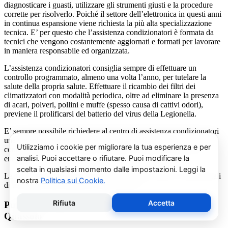
diagnosticare i guasti, utilizzare gli strumenti giusti e la procedure
corrette per risolverlo. Poiché il settore dell’elettronica in questi anni
in continua espansione viene richiesta la più alta specializzazione
tecnica. E’ per questo che l’assistenza condizionatori è formata da
tecnici che vengono costantemente aggiornati e formati per lavorare
in maniera responsabile ed organizzata.
L’assistenza condizionatori consiglia sempre di effettuare un
controllo programmato, almeno una volta l’anno, per tutelare la
salute della propria salute. Effettuare il ricambio dei filtri dei
climatizzatori con modalità periodica, oltre ad eliminare la presenza
di acari, polveri, pollini e muffe (spesso causa di cattivi odori),
previene il prolificarsi del batterio del virus della Legionella.
E’ sempre possibile richiedere al centro di assistenza condizionatori
una consulenza gratuita per un montaggio di un nuovo
condizionatore o sulle ultime normative in materia di risparmio
energetico.
La salute e il benessere sono quindi essere gli obiettivi fondamentali
di un addetto alla assistenza condizionatori.
Pulizia e Sanificazione Condizionatori Fujitsu
Quassolo