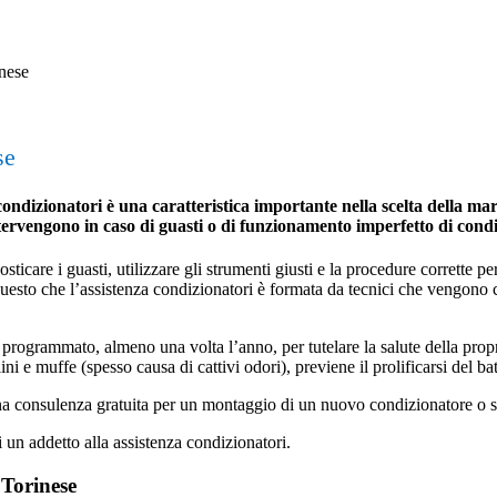
nese
se
ndizionatori è una caratteristica importante nella scelta della marc
ntervengono in caso di guasti o di funzionamento imperfetto di cond
icare i guasti, utilizzare gli strumenti giusti e la procedure corrette per 
 questo che l’assistenza condizionatori è formata da tecnici che vengono
programmato, almeno una volta l’anno, per tutelare la salute della propria 
ini e muffe (spesso causa di cattivi odori), previene il prolificarsi del ba
una consulenza gratuita per un montaggio di un nuovo condizionatore o s
i un addetto alla assistenza condizionatori.
 Torinese