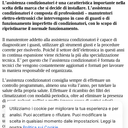
L’assistenza condizionatori è una caratteristica importante nella
scelta della marca che si decide di installare. L’assistenza
condizionatori è composta di professionisti – manutentori
elettro-elettronici che intervengono in caso di guasti o di
funzionamento imperfetto di condizionatori, con lo scopo di
ripristinarne il normale funzionamento.
Il manutentore addetto alla assistenza condizionatori è capace di
diagnosticare i guasti, utilizzare gli strumenti giusti e la procedure
corrette per risolverlo. Poiché il settore dell’elettronica in questi anni
in continua espansione viene richiesta la più alta specializzazione
tecnica. E’ per questo che l’assistenza condizionatori è formata da
tecnici che vengono costantemente aggiornati e formati per lavorare
in maniera responsabile ed organizzata.
L’assistenza condizionatori consiglia sempre di effettuare un
controllo programmato, almeno una volta l’anno, per tutelare la
salute della propria salute. Effettuare il ricambio dei filtri dei
climatizzatori con modalità periodica, oltre ad eliminare la presenza
di acari, polveri, pollini e muffe (spesso causa di cattivi odori),
previene il prolificarsi del batterio del virus della Legionella.
E’ sempre possibile richiedere al centro di assistenza condizionatori
una consulenza gratuita per un montaggio di un nuovo
condizionatore o sulle ultime normative in materia di risparmio