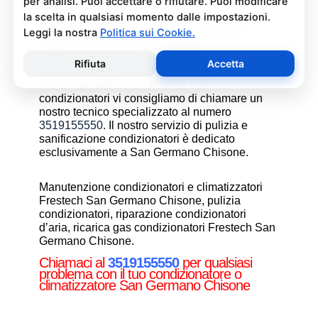
La pulizia e sanificazione condizionatori è
un’operazione che deve essere fatta con
attenzione e con i giusti prodotti per non
rischiare danni al condizionatore e alla salute di
chi vive nell’ambiente climatizzato. Se non
avete manualità o confidenza con i
condizionatori vi consigliamo di chiamare un
nostro tecnico specializzato al numero
3519155550
. Il nostro servizio di pulizia e
sanificazione condizionatori è dedicato
esclusivamente a San Germano Chisone.
Manutenzione condizionatori e climatizzatori
Frestech San Germano Chisone, pulizia
condizionatori, riparazione condizionatori
d’aria, ricarica gas condizionatori Frestech San
Germano Chisone.
Chiamaci al
3519155550
per qualsiasi
problema con il tuo condizionatore o
climatizzatore San Germano Chisone