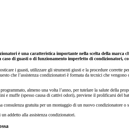
onatori è una caratteristica importante nella scelta della marca che
in caso di guasti o di funzionamento imperfetto di condizionatori, c
icare i guasti, utilizzare gli strumenti giusti e la procedure corrette per 
 questo che l’assistenza condizionatori è formata da tecnici che vengono
programmato, almeno una volta l’anno, per tutelare la salute della propria 
ini e muffe (spesso causa di cattivi odori), previene il prolificarsi del ba
una consulenza gratuita per un montaggio di un nuovo condizionatore o s
i un addetto alla assistenza condizionatori.
ossa