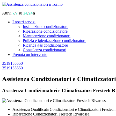
Attivi
7
/
7
su
24
/
24
h
I nostri servizi
Installazione condizionatore
Riparazione condizionatore
Manutenzione condizionatori
Pulizia e igienizzazione condizionatore
Ricarica gas condizionatore
Consulenza condizionatori
Prenota un intervento
3519155550
3519155550
Assistenza Condizionatori e Climatizzator
Assistenza Condizionatori e Climatizzatori Frestech Ri
Assistenza Qualificata Condizionatori e Climatizzatori Frestech
Riparazione Condizionatori Frestech Rivarossa.