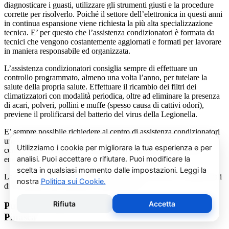
diagnosticare i guasti, utilizzare gli strumenti giusti e la procedure
corrette per risolverlo. Poiché il settore dell’elettronica in questi anni
in continua espansione viene richiesta la più alta specializzazione
tecnica. E’ per questo che l’assistenza condizionatori è formata da
tecnici che vengono costantemente aggiornati e formati per lavorare
in maniera responsabile ed organizzata.
L’assistenza condizionatori consiglia sempre di effettuare un
controllo programmato, almeno una volta l’anno, per tutelare la
salute della propria salute. Effettuare il ricambio dei filtri dei
climatizzatori con modalità periodica, oltre ad eliminare la presenza
di acari, polveri, pollini e muffe (spesso causa di cattivi odori),
previene il prolificarsi del batterio del virus della Legionella.
E’ sempre possibile richiedere al centro di assistenza condizionatori
una consulenza gratuita per un montaggio di un nuovo
condizionatore o sulle ultime normative in materia di risparmio
energetico.
La salute e il benessere sono quindi essere gli obiettivi fondamentali
di un addetto alla assistenza condizionatori.
Pulizia e Sanificazione Condizionatori Frestech
Pinasca