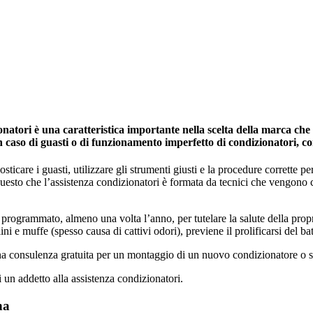
atori è una caratteristica importante nella scelta della marca che s
in caso di guasti o di funzionamento imperfetto di condizionatori, c
icare i guasti, utilizzare gli strumenti giusti e la procedure corrette per 
 questo che l’assistenza condizionatori è formata da tecnici che vengono
programmato, almeno una volta l’anno, per tutelare la salute della propria 
ini e muffe (spesso causa di cattivi odori), previene il prolificarsi del ba
una consulenza gratuita per un montaggio di un nuovo condizionatore o s
i un addetto alla assistenza condizionatori.
na