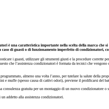
ori è una caratteristica importante nella scelta della marca che si 
in caso di guasti o di funzionamento imperfetto di condizionatori, c
icare i guasti, utilizzare gli strumenti giusti e la procedure corrette per 
 questo che l’assistenza condizionatori è formata da tecnici che vengono
programmato, almeno una volta l’anno, per tutelare la salute della propria 
ini e muffe (spesso causa di cattivi odori), previene il prolificarsi del ba
una consulenza gratuita per un montaggio di un nuovo condizionatore o s
i un addetto alla assistenza condizionatori.